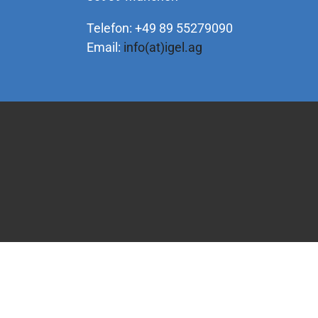
Telefon: +49 89 55279090
Email:
info(at)igel.ag