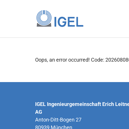
Skip to main content
Oops, an error occurred! Code: 202608
IGEL Ingenieurgemeinschaft Erich Leitn
AG
Anton-Ditt-Bogen 27
80939 München