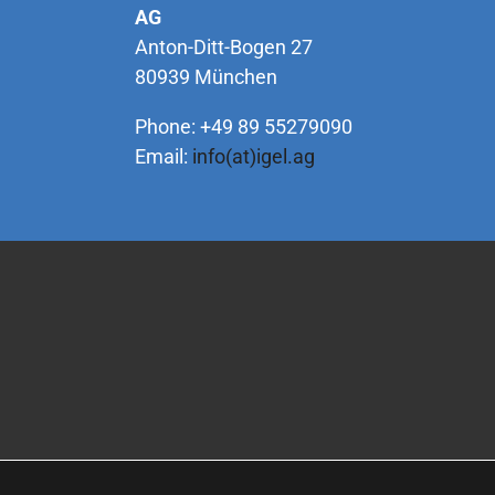
AG
Anton-Ditt-Bogen 27
80939 München
Phone: +49 89 55279090
Email:
info(at)igel.ag